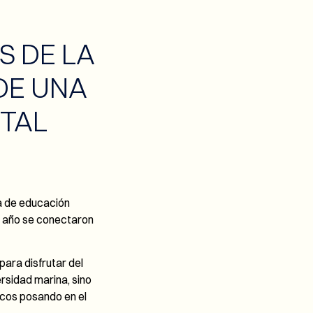
S DE LA
DE UNA
TAL
a de educación
to año se conectaron
ara disfrutar del
ersidad marina, sino
ncos posando en el