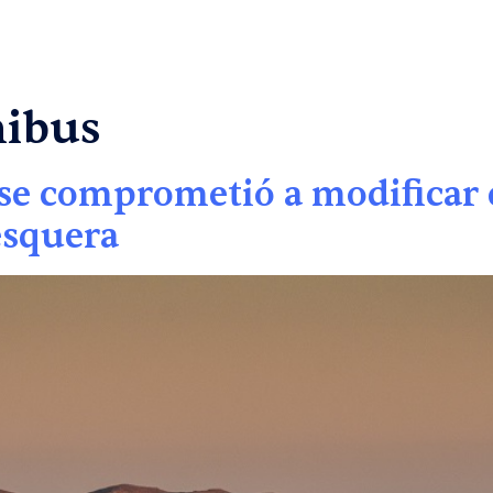
PROYECTOS
N
nibus
se comprometió a modificar 
esquera