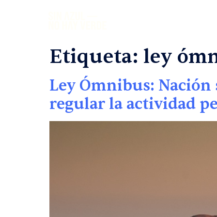
Etiqueta:
ley óm
Ley Ómnibus: Nación 
regular la actividad p