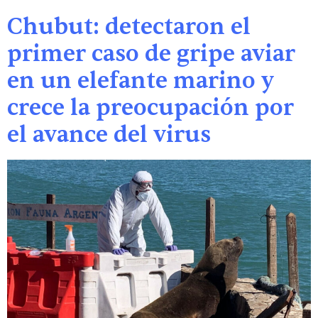
Chubut: detectaron el
primer caso de gripe aviar
en un elefante marino y
crece la preocupación por
el avance del virus