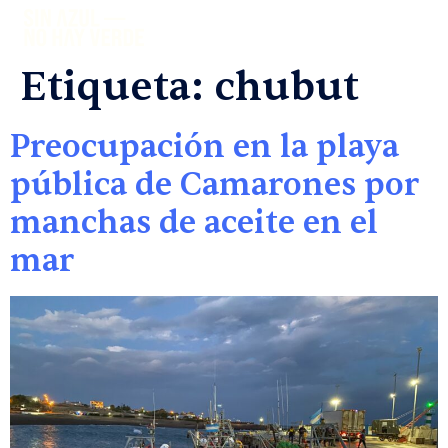
Etiqueta:
chubut
Preocupación en la playa
pública de Camarones por
manchas de aceite en el
mar